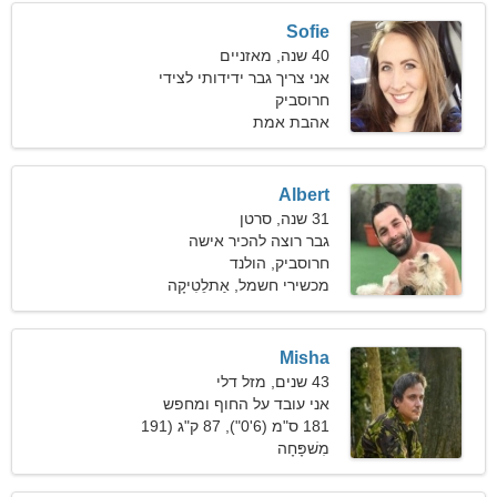
Sofie
40 שנה, מאזניים
אני צריך גבר ידידותי לצידי
חרוסביק
אהבת אמת
Albert
31 שנה, סרטן
גבר רוצה להכיר אישה
חרוסביק, הולנד
מכשירי חשמל, אַתלֵטִיקָה
Misha
43 שנים, מזל דלי
אני עובד על החוף ומחפש
אישה רזה
181 ס"מ (6'0"), 87 ק"ג (191
פאונד)
מִשׁפָּחָה