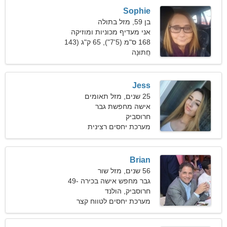
Sophie
בן 59, מזל בתולה
אני מעדיף מכוניות ומוזיקה
168 ס"מ (5'7"), 65 ק"ג (143
חֲתוּנָה
פאונד)
Jess
25 שנים, מזל תאומים
אישה מחפשת גבר
חרוסביק
מערכת יחסים רצינית
Brian
56 שנים, מזל שור
גבר מחפש אישה בכירה 49-
53
חרוסביק, הולנד
מערכת יחסים לטווח קצר