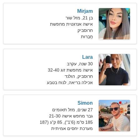
Mirjam
בן 21, מזל שור
אישה אנרגטית מחפשת
חברים
חרוסביק
חֲבֵרוּת
Lara
30 שנה, עקרב
אישה מחפשת זוג 32-40
חרוסביק, הולנד
אכילה בריאה, לנוח בטבע
Simon
27 שנים, מזל תאומים
גבר מחפש אישה 21-30
185 ס"מ (6'1"), 85 ק"ג (187
פאונד)
מערכת יחסים אמיתית