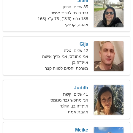
Jitse
35 שנים, סרטן
גבר רוצה להכיר אישה
188 ס"מ (6'3"), 75 ק"ג (165
פאונד)
אהבה, קריוקי
Gijs
42 שנים, טלה
אני מהנדס, אני צריך אישה
עליזה
איינדהובן
מערכת יחסים לטווח קצר
Judith
41 שנים, קשת
אני מחפש גבר מנומס
לדייטים
איינדהובן, הולנד
אהבת אמת
Meike