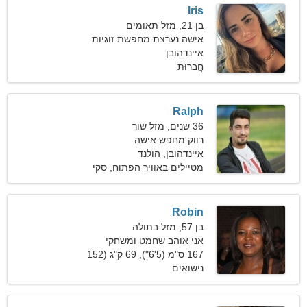
Iris
בן 21, מזל תאומים
אישה נערצת מחפשת זוגיות
איינדהובן
חֲבֵרוּת
Ralph
36 שנים, מזל שור
רווק מחפש אישה
איינדהובן, הולנד
מטיילים באוויר הפתוח, סקי
מים
Robin
בן 57, מזל בתולה
אני אוהב שחמט ומשחקי
וידאו
167 ס"מ (5'6"), 69 ק"ג (152
פאונד)
נישואים