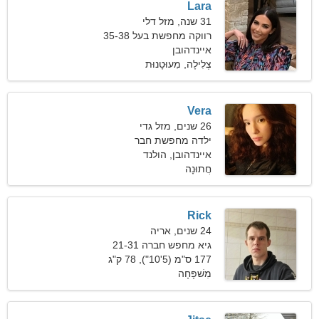
Lara
31 שנה, מזל דלי
רווקה מחפשת בעל 35-38
איינדהובן
צְלִילָה, מִעוּטָנוּת
Vera
26 שנים, מזל גדי
ילדה מחפשת חבר
איינדהובן, הולנד
חֲתוּנָה
Rick
24 שנים, אריה
גיא מחפש חברה 21-31
177 ס"מ (5'10"), 78 ק"ג
(171 פאונד)
מִשׁפָּחָה