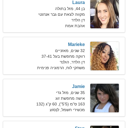
Laura
בן 44, מזל בתולה
מקווה לצאת עם גבר אנרגטי
דן הלדר
אהבת אמת
Marieke
32 שנים, מאזניים
רווקה מחפשת בעל 37-41
דן הלדר, הולנד
משחקי לוח, הרמוניה פנימית
Jamie
35 שנים, מזל גדי
אישה מחפשת זוג
163 ס"מ (5'5"), 60 ק"ג (132
פאונד)
מכשירי חשמל, לִנְסוֹעַ