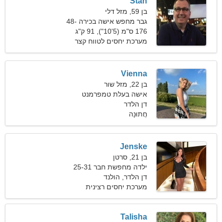
Stan
בן 59, מזל דלי
גבר מחפש אישה בכירה 48-
54
176 ס"מ (5'10"), 91 ק"ג
(200 פאונד)
מערכת יחסים לטווח קצר
Vienna
בן 22, מזל שור
אישה בעלת טמפרמנט
דן הלדר
מחפשת גבר
חֲתוּנָה
Jenske
בן 21, סרטן
ילדה מחפשת חבר 25-31
דן הלדר, הולנד
מערכת יחסים רצינית
Talisha