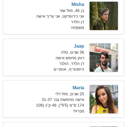
Misha
בן 46, מזל שור
אני כירופרקט, אני צריך אישה
חושנית
דן הלדר
מִשׁפָּחָה
Jaap
36 שנים, טלה
רווק מחפש אישה
דן הלדר, הולנד
הִיסטוֹרִיָה, אופניים
Maria
25 שנים, מזל דלי
אישה מחפשת גבר 31-37
174 ס"מ (5'9"), 49 ק"ג (108
חֲבֵרוּת
פאונד)