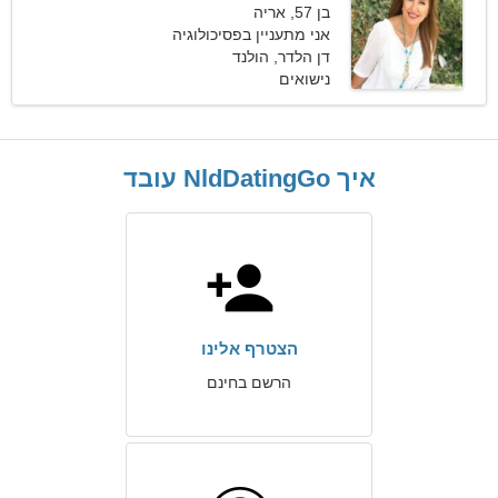
בן 57, אריה
אני מתעניין בפסיכולוגיה
וסקי
דן הלדר, הולנד
נישואים
איך NldDatingGo עובד
הצטרף אלינו
הרשם בחינם