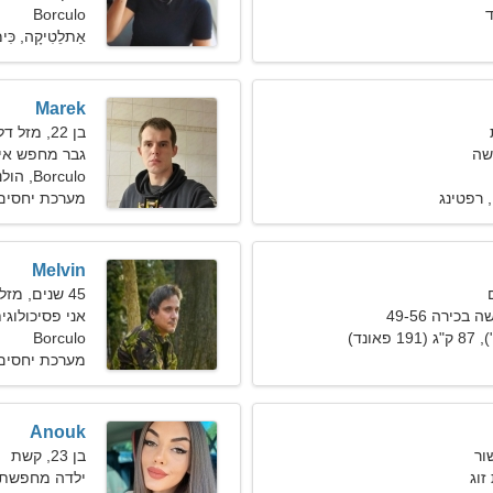
Borculo
אַתלֵטִיקָה, כִּימ
Marek
בן 22, מזל דלי
שה
גבר מחפש אי
Borculo, הולנד
 רפטינג
מערכת יחסים
Melvin
45 שנים, מזל שור
כירה 49-56
אני פסיכולו
Borculo
מערכת יחסים 
Anouk
בן 23, קשת
וג
ילדה מחפשת 