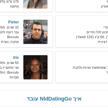
175 ס"מ (5'9"), 53 ק"ג (116 פאונד)
אטרון
חֲתוּנָה
Pieter
32 שנים, מזל דגים
כוון לכל החיים
גבר רוצה להכיר 
Borculo
רצינית
אהבה, נוצית
Iris
55 שנים, מזל בתולה
 שמחפשת זוגיות נלהבת
אני מתעניין ב
Borculo, הולנד
חֲבֵרוּת
איך NldDatingGo עובד