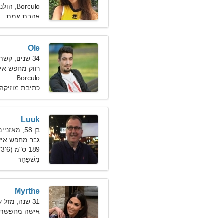
Borculo, הולנד
אהבת אמת
Ole
34 שנים, קשת
רווק מחפש אי
Borculo
כתיבת מוזיקה,
Luuk
בן 58, מאזניים
גבר מחפש אישה ב
189 ס"מ (6'3"), 87 ק"ג (191 פאונד)
מִשׁפָּחָה
Myrthe
31 שנה, מזל שור
אישה מחפשת ז