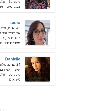
Borculo, הולנד
צִבעֵי מַיִם, תי
Laura
42 שנים, מזל גדי
אני צריך גבר מ
157 ס"מ (5'2"), 60 ק"ג (132 פאונד)
מערכת יחסים 
Danielle
24 שנים, טלה
אישה ללא רבב
Borculo, הולנד
נישואים