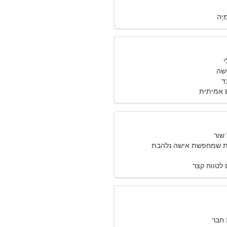
ִיָה
שה
 אמיתית
גית שמחפשת אישה נלהבת
לטווח קצר
חבר