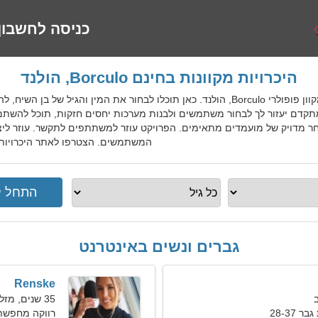
כניסה לחשבון
היכרויות מקוונות בחינם Borculo, הולנד
NldDatingGo הוא שירות היכרויות מקוון פופולרי Borculo, הולנד. כאן תוכלו לבחור את המ
מתקדם יעזור לך לבחור משתמשים ולבנות מערכות יחסים חזקות, תוכל להשתמ
חר מדויק של מועמדים מתאימים. הפרויקט עוזר למשתתפים לתקשר. עוזר לי
המשתמשים. הצטרפו לאתר היכרויות בחינם Borculo למקומיים, ז
גברים ונשים באינטרנט
Renske
35 שנים, מזל תאומים
28-37
רווקה מחפשת