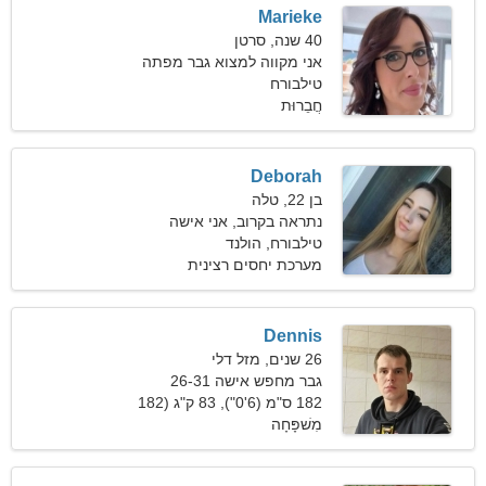
Marieke
40 שנה, סרטן
אני מקווה למצוא גבר מפתה
טילבורח
חֲבֵרוּת
Deborah
בן 22, טלה
נתראה בקרוב, אני אישה
מקסימה
טילבורח, הולנד
מערכת יחסים רצינית
Dennis
26 שנים, מזל דלי
גבר מחפש אישה 26-31
182 ס"מ (6'0"), 83 ק"ג (182
פאונד)
מִשׁפָּחָה