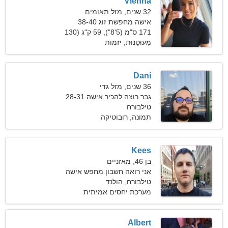
Vienna
32 שנים, מזל תאומים
אישה מחפשת זוג 38-40
171 ס"מ (5'8"), 59 ק"ג (130
פאונד)
מִעוּטָנוּת, יזמות
Dani
36 שנים, מזל גדי
גבר רוצה להכיר אישה 28-31
טילבורח
תמונה, רובוטיקה
Kees
בן 46, מאזניים
אני רואה חשבון מחפש אישה
אנרגטית
טילבורח, הולנד
מערכת יחסים אמיתית
Albert