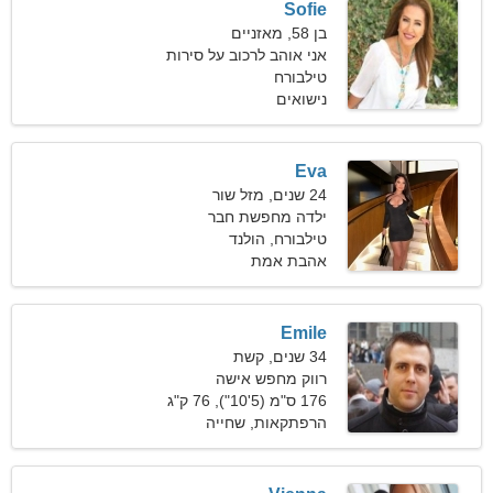
Sofie
בן 58, מאזניים
אני אוהב לרכוב על סירות
ומכוניות
טילבורח
נישואים
Eva
24 שנים, מזל שור
ילדה מחפשת חבר
טילבורח, הולנד
אהבת אמת
Emile
34 שנים, קשת
רווק מחפש אישה
176 ס"מ (5'10"), 76 ק"ג
(167 פאונד)
הרפתקאות, שחייה